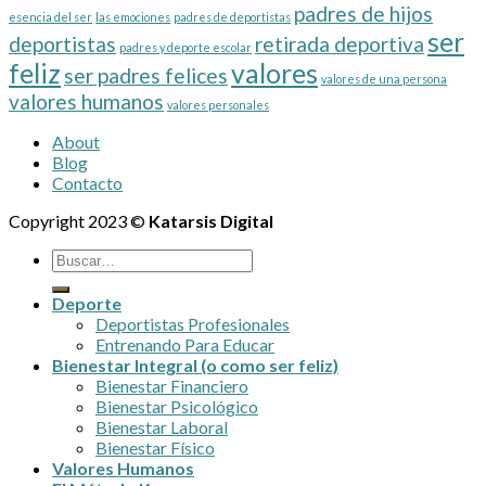
el
padres de hijos
esencia del ser
las emociones
padres de deportistas
Bienestar
ser
deportistas
retirada deportiva
padres y deporte escolar
feliz
valores
ser padres felices
valores de una persona
valores humanos
valores personales
About
Blog
Contacto
Copyright 2023 ©
Katarsis Digital
Deporte
Deportistas Profesionales
Entrenando Para Educar
Bienestar Integral (o como ser feliz)
Bienestar Financiero
Bienestar Psicológico
Bienestar Laboral
Bienestar Físico
Valores Humanos