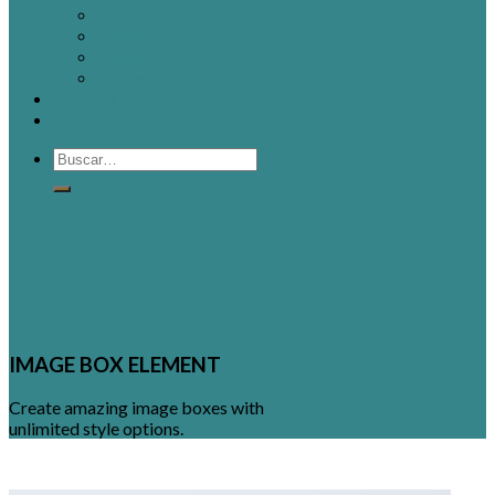
Bienestar Financiero
Bienestar Psicológico
Bienestar Laboral
Bienestar Físico
Valores Humanos
El Método Kompass
IMAGE BOX ELEMENT
Create amazing image boxes with
unlimited style options.