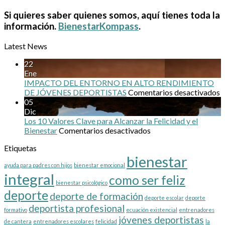
Si quieres saber quienes somos, aquí tienes toda la
información.
BienestarKompass
.
Latest News
22
Ene
IMPACTO DEL ENTORNO EN ALTO RENDIMIENTO
e
DE JÓVENES DEPORTISTAS
Comentarios desactivados
I
05
D
Dic
Los 10 Valores Clave para Alcanzar la Felicidad y el
en
E
Bienestar
Comentarios desactivados
Los
A
Etiquetas
10
R
bienestar
Valores
D
ayuda para padres con hijos
bienestar emocional
Clave
J
integral
como ser feliz
para
D
bienestar psicológico
Alcanzar
deporte
deporte de formación
la
deporte escolar
deporte
Felicidad
deportista profesional
formativo
ecuación existencial
entrenadores
y
jóvenes deportistas
de cantera
entrenadores escolares
felicidad
la