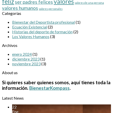
feliz
valores
ser padres felices
valores de una persona
tras
valores humanos
la
valores personales
Categorías
Retirada
Bienestar del Deportista profesional
(1)
Ecuación Existencial
(2)
Historias del deporte de formación
(2)
Los Valores Humanos
(3)
Archivos
enero 2024
(1)
diciembre 2023
(1)
noviembre 2023
(3)
About us
Si quieres saber quienes somos, aquí tienes toda la
información.
BienestarKompass
.
Latest News
22
Ene