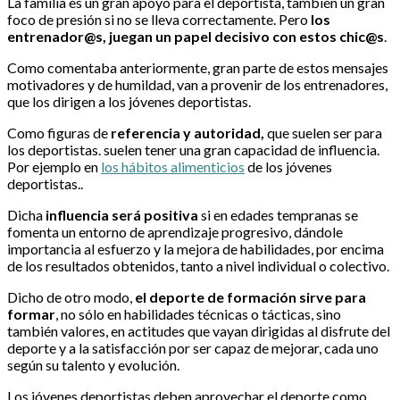
La familia es un gran apoyo para el deportista, también un gran
foco de presión si no se lleva correctamente. Pero
los
entrenador@s, juegan un papel decisivo con estos chic@s
.
Como comentaba anteriormente, gran parte de estos mensajes
motivadores y de humildad, van a provenir de los entrenadores,
que los dirigen a los jóvenes deportistas.
Como figuras de
referencia y autoridad,
que suelen ser para
los deportistas. suelen tener una gran capacidad de influencia.
Por ejemplo en
los hábitos alimenticios
de los jóvenes
deportistas..
Dicha
influencia será positiva
si en edades tempranas se
fomenta un entorno de aprendizaje progresivo, dándole
importancia al esfuerzo y la mejora de habilidades, por encima
de los resultados obtenidos, tanto a nivel individual o colectivo.
Dicho de otro modo,
el deporte de formación sirve para
formar
, no sólo en habilidades técnicas o tácticas, sino
también valores, en actitudes que vayan dirigidas al disfrute del
deporte y a la satisfacción por ser capaz de mejorar, cada uno
según su talento y evolución.
Los jóvenes deportistas deben aprovechar el deporte como