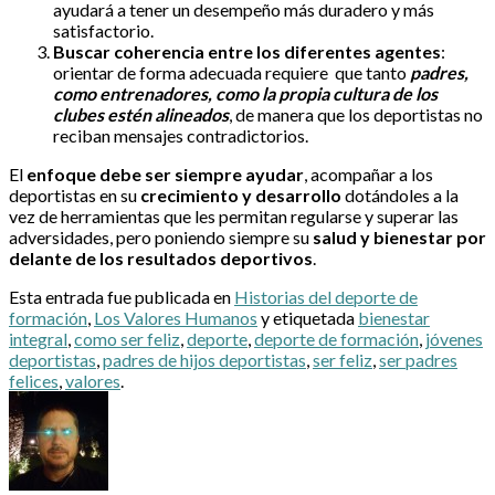
ayudará a tener un desempeño más duradero y más
satisfactorio.
Buscar coherencia entre los diferentes agentes
:
orientar de forma adecuada requiere que tanto
padres,
como entrenadores, como la propia cultura de los
clubes estén alineados
, de manera que los deportistas no
reciban mensajes contradictorios.
El
enfoque debe ser siempre ayudar
, acompañar a los
deportistas en su
crecimiento y desarrollo
dotándoles a la
vez de herramientas que les permitan regularse y superar las
adversidades, pero poniendo siempre su
salud y bienestar por
delante de los resultados deportivos
.
Esta entrada fue publicada en
Historias del deporte de
formación
,
Los Valores Humanos
y etiquetada
bienestar
integral
,
como ser feliz
,
deporte
,
deporte de formación
,
jóvenes
deportistas
,
padres de hijos deportistas
,
ser feliz
,
ser padres
felices
,
valores
.