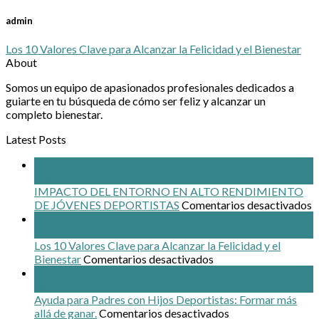
admin
Los 10 Valores Clave para Alcanzar la Felicidad y el Bienestar
About
Somos un equipo de apasionados profesionales dedicados a
guiarte en tu búsqueda de cómo ser feliz y alcanzar un
completo bienestar.
Latest Posts
22
Ene
IMPACTO DEL ENTORNO EN ALTO RENDIMIENTO
e
DE JÓVENES DEPORTISTAS
Comentarios desactivados
I
05
D
Dic
Los 10 Valores Clave para Alcanzar la Felicidad y el
en
E
Bienestar
Comentarios desactivados
Los
A
16
10
R
Nov
Valores
D
Ayuda para Padres con Hijos Deportistas: Formar más
Clave
en
J
allá de ganar.
Comentarios desactivados