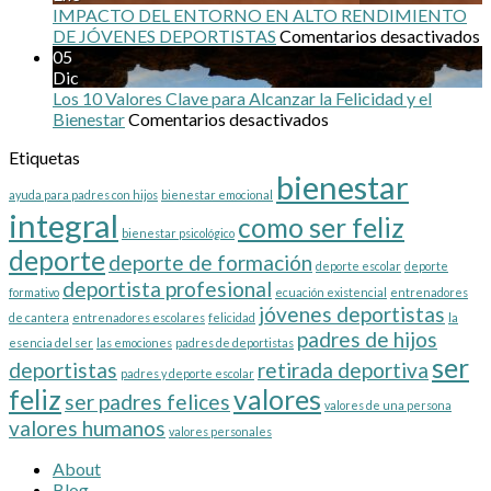
IMPACTO DEL ENTORNO EN ALTO RENDIMIENTO
e
DE JÓVENES DEPORTISTAS
Comentarios desactivados
I
05
D
Dic
Los 10 Valores Clave para Alcanzar la Felicidad y el
en
E
Bienestar
Comentarios desactivados
Los
A
Etiquetas
10
R
bienestar
Valores
D
ayuda para padres con hijos
bienestar emocional
Clave
J
integral
como ser feliz
para
D
bienestar psicológico
Alcanzar
deporte
deporte de formación
la
deporte escolar
deporte
Felicidad
deportista profesional
formativo
ecuación existencial
entrenadores
y
jóvenes deportistas
de cantera
entrenadores escolares
felicidad
la
el
padres de hijos
esencia del ser
las emociones
padres de deportistas
Bienestar
ser
deportistas
retirada deportiva
padres y deporte escolar
feliz
valores
ser padres felices
valores de una persona
valores humanos
valores personales
About
Blog