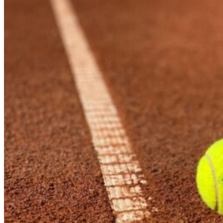
Bienestar Financiero
Bienestar Psicológico
Bienestar Laboral
Bienestar Físico
Valores Humanos
El Método Kompass